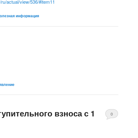
y/ru/actual/view/536/#item11
олезная информация
явление
упительного взноса с 1
0
Comments