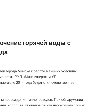
ючение горячей воды с
ода
тей города Минска к работе в зимних условиях
е сети» РУП «Минскэнерго» и УП
ае-июне 2014 года будет отключено горячее
ны повреждения теплопроводов. При обнаружении
емли, колодцев, провалов грунта необходимо срочно