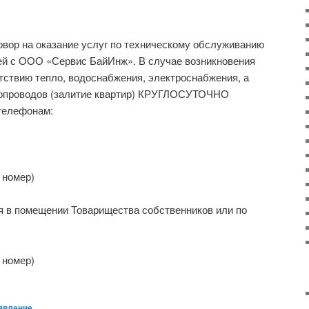
говор на оказание услуг по техническому обслуживанию
ей с ООО «Сервис БайИнж». В случае возникновения
тствию тепло, водоснабжения, электроснабжения, а
бопроводов (залитие квартир) КРУГЛОСУТОЧНО
телефонам:
 номер)
я в помещении Товарищества собственников или по
 номер)
явление