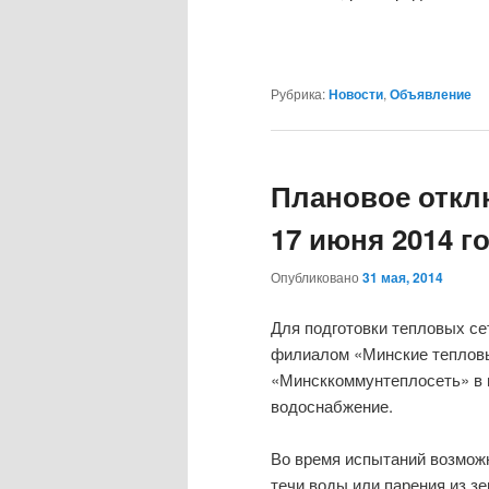
Рубрика:
Новости
,
Объявление
Плановое откл
17 июня 2014 г
Опубликовано
31 мая, 2014
Для подготовки тепловых се
филиалом «Минские тепловы
«Минсккоммунтеплосеть» в м
водоснабжение.
Во время испытаний возмож
течи воды или парения из з