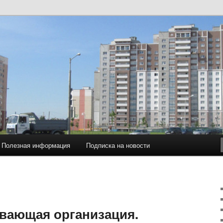
ков по ул. Притыцкого 105 в г.Минске
105. Товарищество
ов.
Полезная информация
Подписка на новости
вающая организация.