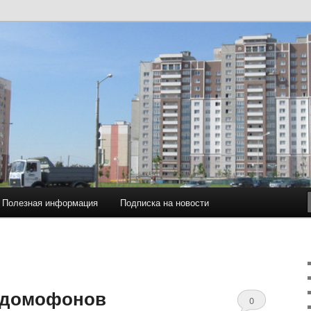
ков по ул. Притыцкого 105 в г.Минске
105. Товарищество
ов.
Полезная информация
Подписка на новости
 домофонов
0