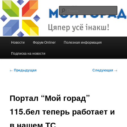
Перейти
Сайт товарищества собственников по ул. Притыцкого 105 в г.Минске
к
Поис
основному
содержимому
Притыцкого 105. Товарищество
собственников.
Главное
Новости
Форум Onliner
Полезная информация
меню
Подписка на новости
Навигация
←
Предыдущая
Следующая
→
по
записям
Портал “Мой горад”
115.бел теперь работает и
в нашем ТС